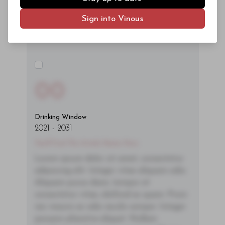
- By Author Name on Month Date, Year
Sign into Vinous
00
Drinking Window
2021
-
2031
You'll Find The Article Name Here
Lorem ipsum dolor sit amet, consectetur
adipiscing elit. Integer vitae aliquam odio.
Aliquam purus diam, tempor et
consectetur vitae, eleifend ac quam. Proin
nec mauris ac odio iaculis semper. Integer
posuere pharetra aliquet. Nullam