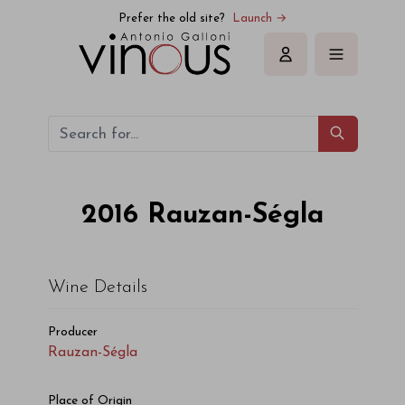
Rauzan-Ségla Rauzan-Ségla 2016
Prefer the old site?
Launch →
Sign in
2016
Rauzan-Ségla
Wine Details
Producer
Rauzan-Ségla
Place of Origin