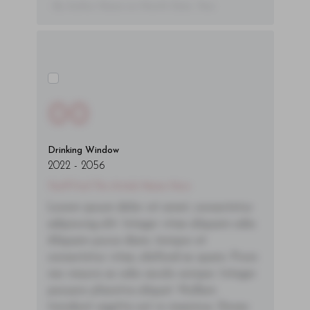
- By Author Name on Month Date, Year
00
Drinking Window
2022
-
2056
You'll Find The Article Name Here
Lorem ipsum dolor sit amet, consectetur
adipiscing elit. Integer vitae aliquam odio.
Aliquam purus diam, tempor et
consectetur vitae, eleifend ac quam. Proin
nec mauris ac odio iaculis semper. Integer
posuere pharetra aliquet. Nullam
tincidunt sagittis est in maximus. Donec