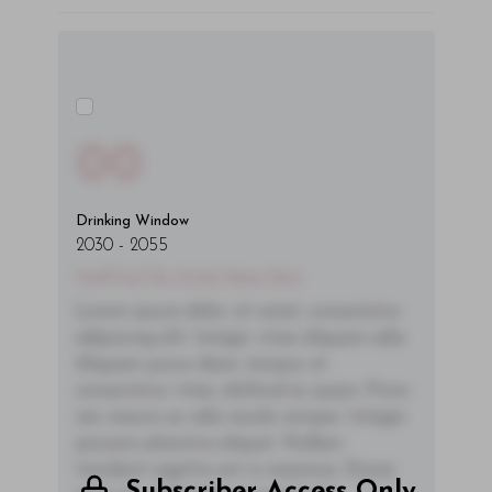
00
Drinking Window
2030
-
2055
You'll Find The Article Name Here
Lorem ipsum dolor sit amet, consectetur
adipiscing elit. Integer vitae aliquam odio.
Aliquam purus diam, tempor et
consectetur vitae, eleifend ac quam. Proin
nec mauris ac odio iaculis semper. Integer
posuere pharetra aliquet. Nullam
tincidunt sagittis est in maximus. Donec