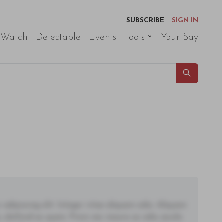
SUBSCRIBE
SIGN IN
 Watch
Delectable
Events
Tools
Your Say
adipiscing elit. Integer vitae aliquam odio. Aliquam
 eleifend ac quam. Proin nec mauris ac odio iaculis