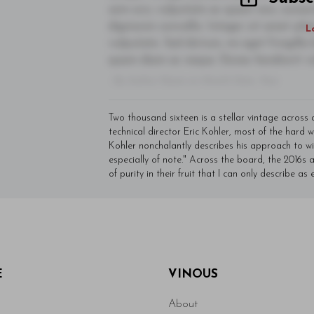
sem orci, vulputate ac quam non, conse
dignissim convallis. Integer sit amet pl
L
vulputate. Sed dictum, mi eget fringilla 
quam diam ac neque. Donec hendrerit vulp
- By Author Name on Month Date, Year
Two thousand sixteen is a stellar vintage across a
technical director Eric Kohler, most of the hard 
Kohler nonchalantly describes his approach to win
especially of note." Across the board, the 2016s a
of purity in their fruit that I can only describe as
E
VINOUS
About