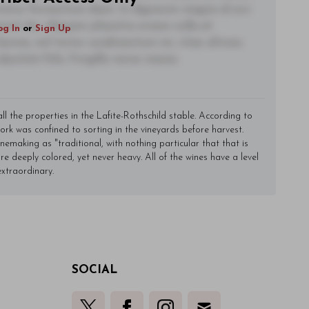
ctetur fermentum diam. In dignissim magna id orci
acerat dui. Aliquam pharetra ornare nulla at
og In
or
Sign Up
lacinia, nisl tortor condimentum mi, vitae ultrices
utate felis, fringilla varius massa.
ll the properties in the Lafite-Rothschild stable. According to
work was confined to sorting in the vineyards before harvest.
emaking as "traditional, with nothing particular that that is
re deeply colored, yet never heavy. All of the wines have a level
 extraordinary.
SOCIAL