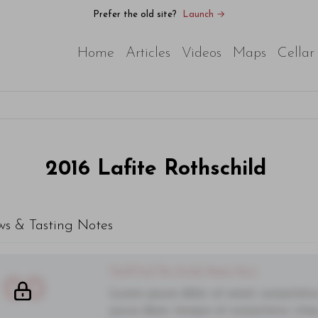
Prefer the old site?
Launch →
Home
Articles
Videos
Maps
Cellar
2016
Lafite Rothschild
ws & Tasting Notes
You'll Find The Article Name Here
00
Lorem ipsum dolor sit amet, consectetur 
purus diam, tempor et consectetur vitae,