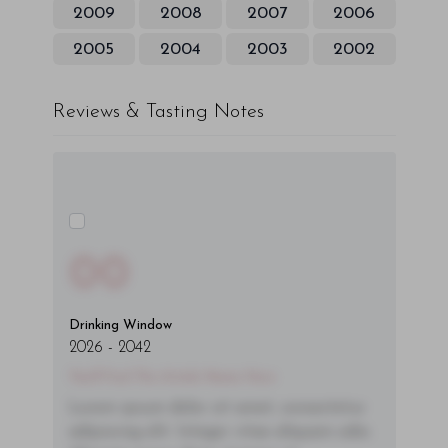
2009
2008
2007
2006
2005
2004
2003
2002
Reviews & Tasting Notes
00
Drinking Window
2026
-
2042
You'll Find The Article Name Here
Lorem ipsum dolor sit amet, consectetur
adipiscing elit. Integer vitae aliquam odio.