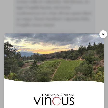
ornare nulla at vulputate. Sed dictum, mi
eget fringilla lacinia, nisl tortor
condimentum mi, vitae ultrices quam diam
ac neque. Donec hendrerit vulputate felis,
fringilla varius massa.
- By Author Name on Month Date, Year
00
Drinking Window
2021
-
2031
You'll Find The Article Name Here
Lorem ipsum dolor sit amet, consectetur