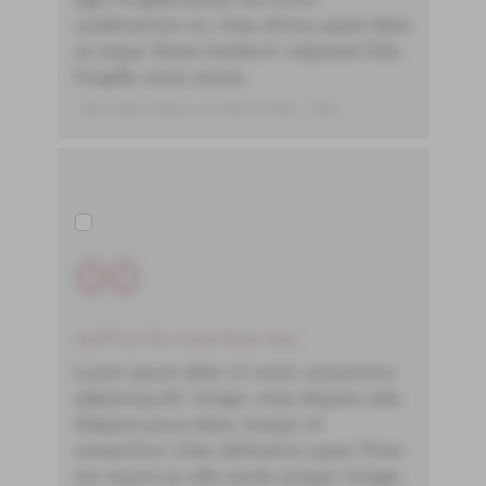
eget fringilla lacinia, nisl tortor
condimentum mi, vitae ultrices quam diam
ac neque. Donec hendrerit vulputate felis,
fringilla varius massa.
- By Author Name on Month Date, Year
00
You'll Find The Article Name Here
Lorem ipsum dolor sit amet, consectetur
adipiscing elit. Integer vitae aliquam odio.
Aliquam purus diam, tempor et
consectetur vitae, eleifend ac quam. Proin
nec mauris ac odio iaculis semper. Integer