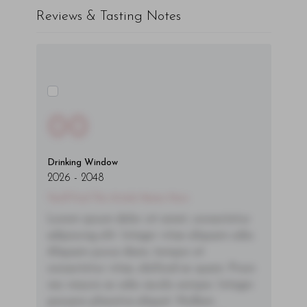
Reviews & Tasting Notes
00
Drinking Window
2026
-
2048
You'll Find The Article Name Here
Lorem ipsum dolor sit amet, consectetur
adipiscing elit. Integer vitae aliquam odio.
Aliquam purus diam, tempor et
consectetur vitae, eleifend ac quam. Proin
nec mauris ac odio iaculis semper. Integer
posuere pharetra aliquet. Nullam