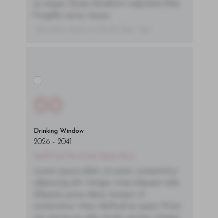
ac neque. Donec hendrerit vulputate felis,
fringilla varius massa.
- By Author Name on Month Date, Year
00
Drinking Window
2026
-
2041
You'll Find The Article Name Here
Lorem ipsum dolor sit amet, consectetur
adipiscing elit. Integer vitae aliquam odio.
Aliquam purus diam, tempor et
consectetur vitae, eleifend ac quam. Proin