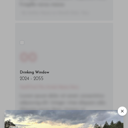
fringilla varius massa.
- By Author Name on Month Date, Year
00
Drinking Window
2024
-
2055
You'll Find The Article Name Here
Lorem ipsum dolor sit amet, consectetur
adipiscing elit. Integer vitae aliquam odio.
Aliquam purus diam, tempor et
consectetur vitae, eleifend ac quam. Proin
nec mauris ac odio iaculis semper. Integer