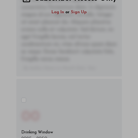
sem orci, vulputate ac quam non,
consectetur fermentum diam. In dignissim
Log In
or
Sign Up
magna id orci dignissim convallis. Integer
sit amet placerat dui. Aliquam pharetra
ornare nulla at vulputate. Sed dictum, mi
eget fringilla lacinia, nisl tortor
condimentum mi, vitae ultrices quam diam
ac neque. Donec hendrerit vulputate felis,
fringilla varius massa.
- By Author Name on Month Date, Year
00
Drinking Window