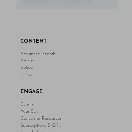
- By Author Name on Month Date, Year
CONTENT
Advanced Search
Articles
Videos
Maps
ENGAGE
Events
Your Say
Consumer Resources
Subscriptions & Gifts