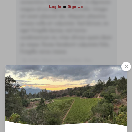
consectetur fermentum diam. In dignissim
Log In
or
Sign Up
magna id orci dignissim convallis. Integer
sit amet placerat dui. Aliquam pharetra
ornare nulla at vulputate. Sed dictum, mi
eget fringilla lacinia, nisl tortor
condimentum mi, vitae ultrices quam diam
ac neque. Donec hendrerit vulputate felis,
fringilla varius massa.
- By Author Name on Month Date, Year
00
Drinking Window
2026
-
2040