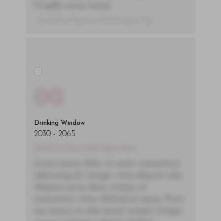
fringilla varius massa.
- By Author Name on Month Date, Year
00
Drinking Window
2030
-
2065
You'll Find The Article Name Here
Lorem ipsum dolor sit amet, consectetur
adipiscing elit. Integer vitae aliquam odio.
Aliquam purus diam, tempor et
consectetur vitae, eleifend ac quam. Proin
nec mauris ac odio iaculis semper. Integer