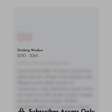
00
Drinking Window
2030
-
2065
You'll Find The Article Name Here
Lorem ipsum dolor sit amet, consectetur
adipiscing elit. Integer vitae aliquam odio.
Aliquam purus diam, tempor et
consectetur vitae, eleifend ac quam. Proin
nec mauris ac odio iaculis semper. Integer
posuere pharetra aliquet. Nullam
tincidunt sagittis est in maximus. Donec