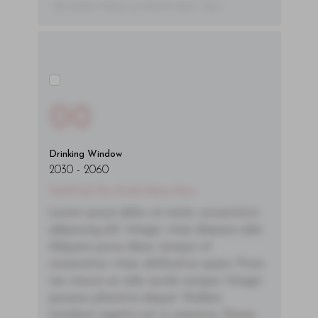
- By Author Name on Month Date, Year
00
Drinking Window
2030
-
2060
You'll Find The Article Name Here
Lorem ipsum dolor sit amet, consectetur
adipiscing elit. Integer vitae aliquam odio.
Aliquam purus diam, tempor et
consectetur vitae, eleifend ac quam. Proin
nec mauris ac odio iaculis semper. Integer
posuere pharetra aliquet. Nullam
tincidunt sagittis est in maximus. Donec