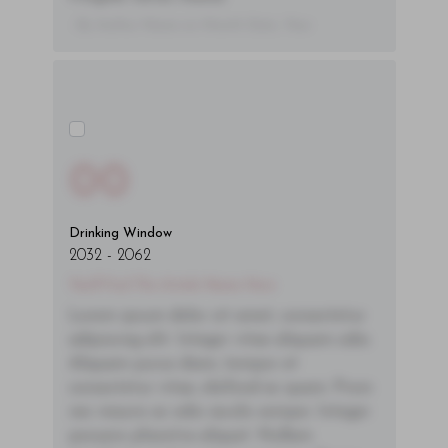
- By Author Name on Month Date, Year
00
Drinking Window
2032
-
2062
You'll Find The Article Name Here
Lorem ipsum dolor sit amet, consectetur
adipiscing elit. Integer vitae aliquam odio.
Aliquam purus diam, tempor et
consectetur vitae, eleifend ac quam. Proin
nec mauris ac odio iaculis semper. Integer
posuere pharetra aliquet. Nullam