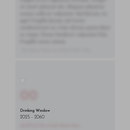
magna id orci dignissim convallis. Integer
sit amet placerat dui. Aliquam pharetra
ornare nulla at vulputate. Sed dictum, mi
eget fringilla lacinia, nisl tortor
condimentum mi, vitae ultrices quam diam
ac neque. Donec hendrerit vulputate felis,
fringilla varius massa.
- By Author Name on Month Date, Year
00
Drinking Window
2025
-
2060
You'll Find The Article Name Here