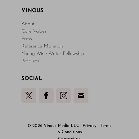
VINOUS
About
Core Values
Press
Reference Materials
Young Wine Writer Fellowship
Products
SOCIAL
© 2026 Vinous Media LLC
·
Privacy
·
Terms
& Conditions
Contact us: