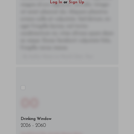
Log In
or
Sign Up
magna id orci dignissim convallis. Integer
sit amet placerat dui. Aliquam pharetra
ornare nulla at vulputate. Sed dictum, mi
eget fringilla lacinia, nisl tortor
condimentum mi, vitae ultrices quam diam
ac neque. Donec hendrerit vulputate felis,
fringilla varius massa.
- By Author Name on Month Date, Year
00
Drinking Window
2026
-
2060