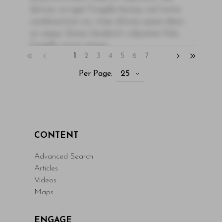
dictum, mi eget fringilla lacinia, nisl tortor
condimentum mi, vitae ultrices quam diam
ac neque. Donec hendrerit vulputate felis,
fringilla varius massa.
1
2
3
4
5
6
7
- By Author Name on Month Date, Year
25
Per Page:
Read More
CONTENT
Advanced Search
Articles
Videos
Maps
ENGAGE