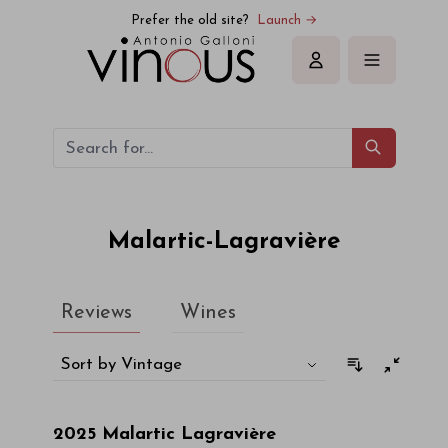
Malartic-Lagravière
Prefer the old site?
Launch →
Sign in
Malartic-Lagravière
Reviews
Wines
Sort by Vintage
2025
Malartic Lagravière