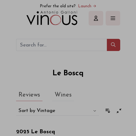
Le Boscq
Prefer the old site?
Launch →
Sign in
Le Boscq
Reviews
Wines
Sort by Vintage
2025
Le Boscq