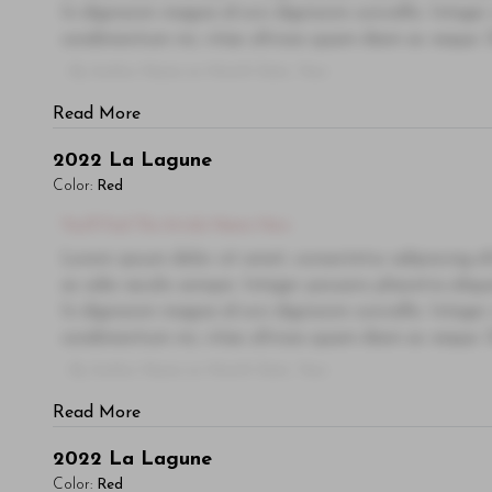
In dignissim magna id orci dignissim convallis. Integer
condimentum mi, vitae ultrices quam diam ac neque. Do
- By Author Name on Month Date, Year
Read More
2022
La Lagune
Color:
Red
You'll Find The Article Name Here
Lorem ipsum dolor sit amet, consectetur adipiscing el
ac odio iaculis semper. Integer posuere pharetra ali
In dignissim magna id orci dignissim convallis. Integer
condimentum mi, vitae ultrices quam diam ac neque. Do
- By Author Name on Month Date, Year
Read More
2022
La Lagune
Color:
Red