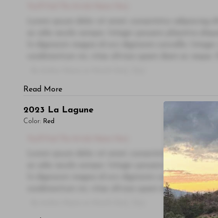
You'll Find The Article Name Here
Lorem ipsum dolor sit amet, consectetur adipiscing el
ac odio iaculis semper. Integer posuere pharetra ali
In dignissim magna id orci dignissim convallis. Integer
condimentum mi, vitae ultrices quam diam ac neque. Do
- By Author Name on Month Date, Year
Read More
2023
La Lagune
Color:
Red
You'll Find The Article Name Here
Lorem ipsum dolor sit amet, consectetur adipiscing el
ac odio iaculis semper. Integer posuere pharetra ali
In dignissim magna id orci dignissim convallis. Integer
condimentum mi, vitae ultrices quam diam ac neque. Do
- By Author Name on Month Date, Year