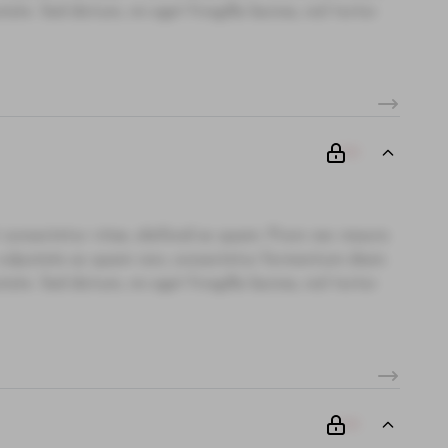
te. Sed dictum, mi eget fringilla lacinia, nisl tortor
00
 consectetur vitae, eleifend ac quam. Proin nec mauris
i, vulputate ac quam non, consectetur fermentum diam.
te. Sed dictum, mi eget fringilla lacinia, nisl tortor
00