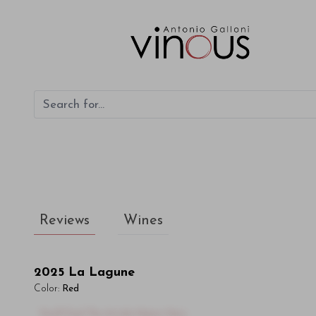
La Lagune
Reviews
Wines
2025
La Lagune
Color:
Red
You'll Find The Article Name Here