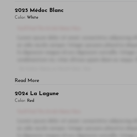
2025
Médoc Blanc
Color:
White
You'll Find The Article Name Here
Lorem ipsum dolor sit amet, consectetur adipiscing el
ac odio iaculis semper. Integer posuere pharetra ali
In dignissim magna id orci dignissim convallis. Integer
condimentum mi, vitae ultrices quam diam ac neque. Do
- By Author Name on Month Date, Year
Read More
2024
La Lagune
Color:
Red
You'll Find The Article Name Here
Lorem ipsum dolor sit amet, consectetur adipiscing el
ac odio iaculis semper. Integer posuere pharetra ali
In dignissim magna id orci dignissim convallis. Integer