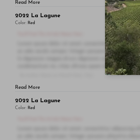
Read More
2022
La Lagune
Color:
Red
You'll Find The Article Name Here
Lorem ipsum dolor sit amet, consectetur adipiscing el
ac odio iaculis semper. Integer posuere pharetra ali
In dignissim magna id orci dignissim convallis. Integer
condimentum mi, vitae ultrices quam diam ac neque. Do
- By Author Name on Month Date, Year
Read More
2022
La Lagune
Color:
Red
You'll Find The Article Name Here
Lorem ipsum dolor sit amet, consectetur adipiscing el
ac odio iaculis semper. Integer posuere pharetra ali