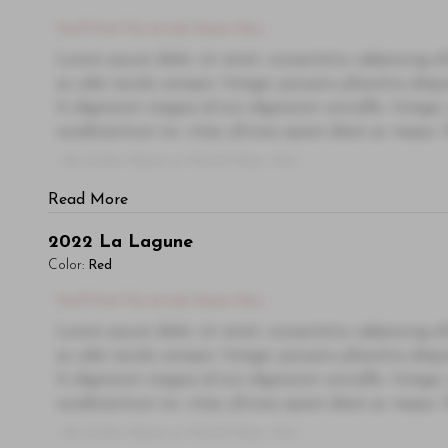
You'll Find The Article Name Here
Lorem ipsum dolor sit amet, consectetur adipiscing el
ac odio iaculis semper. Integer posuere pharetra ali
In dignissim magna id orci dignissim convallis. Integer
condimentum mi, vitae ultrices quam diam ac neque. Do
- By Author Name on Month Date, Year
Read More
2022
La Lagune
Color:
Red
You'll Find The Article Name Here
Lorem ipsum dolor sit amet, consectetur adipiscing el
ac odio iaculis semper. Integer posuere pharetra ali
In dignissim magna id orci dignissim convallis. Integer
condimentum mi, vitae ultrices quam diam ac neque. Do
- By Author Name on Month Date, Year