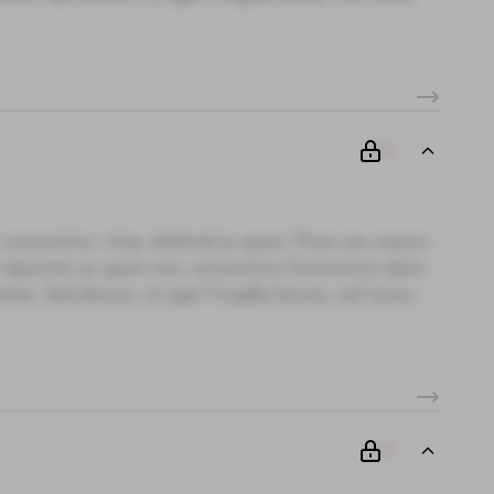
00
 consectetur vitae, eleifend ac quam. Proin nec mauris
i, vulputate ac quam non, consectetur fermentum diam.
te. Sed dictum, mi eget fringilla lacinia, nisl tortor
00