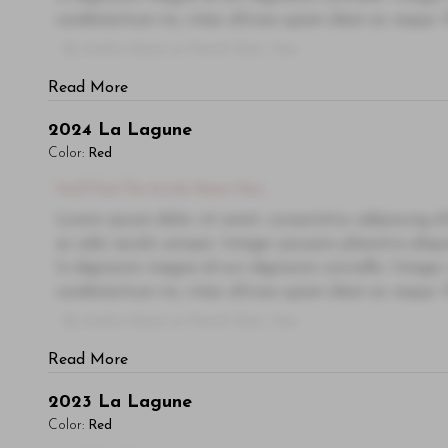
condimentum mi, vitae ultrices quam diam ac neque. Do
- By Author Name on Month Date, Year
Read More
2024
La Lagune
Color:
Red
You'll Find The Article Name Here
Lorem ipsum dolor sit amet, consectetur adipiscing el
ac odio iaculis semper. Integer posuere pharetra ali
In dignissim magna id orci dignissim convallis. Integer
condimentum mi, vitae ultrices quam diam ac neque. Do
- By Author Name on Month Date, Year
Read More
2023
La Lagune
Color:
Red