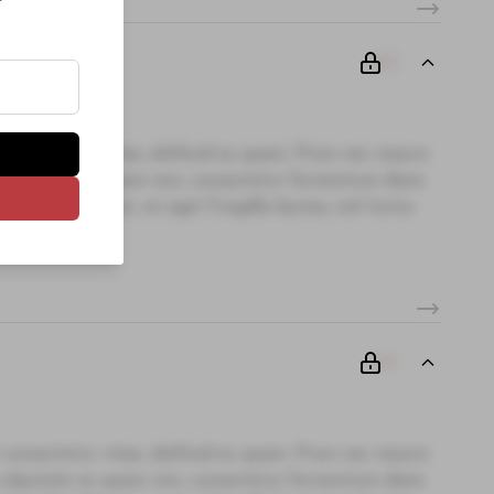
00
 consectetur vitae, eleifend ac quam. Proin nec mauris
i, vulputate ac quam non, consectetur fermentum diam.
te. Sed dictum, mi eget fringilla lacinia, nisl tortor
00
 consectetur vitae, eleifend ac quam. Proin nec mauris
i, vulputate ac quam non, consectetur fermentum diam.