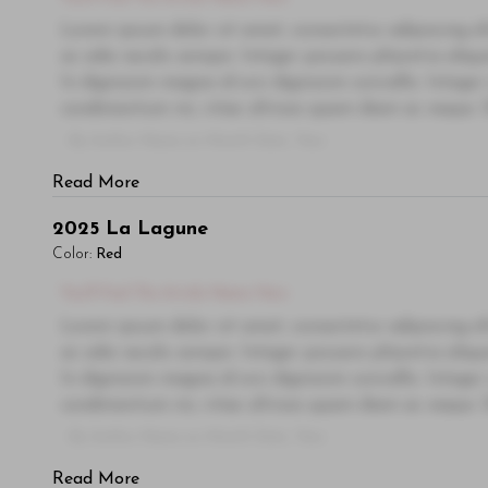
Lorem ipsum dolor sit amet, consectetur adipiscing el
ac odio iaculis semper. Integer posuere pharetra ali
In dignissim magna id orci dignissim convallis. Integer
condimentum mi, vitae ultrices quam diam ac neque. Do
- By Author Name on Month Date, Year
Read More
2025
La Lagune
Color:
Red
You'll Find The Article Name Here
Lorem ipsum dolor sit amet, consectetur adipiscing el
ac odio iaculis semper. Integer posuere pharetra ali
In dignissim magna id orci dignissim convallis. Integer
condimentum mi, vitae ultrices quam diam ac neque. Do
- By Author Name on Month Date, Year
Read More