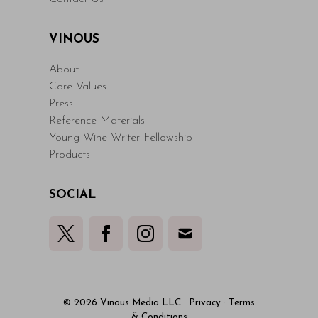
VINOUS
About
Core Values
Press
Reference Materials
Young Wine Writer Fellowship
Products
SOCIAL
© 2026 Vinous Media LLC
·
Privacy
·
Terms
& Conditions