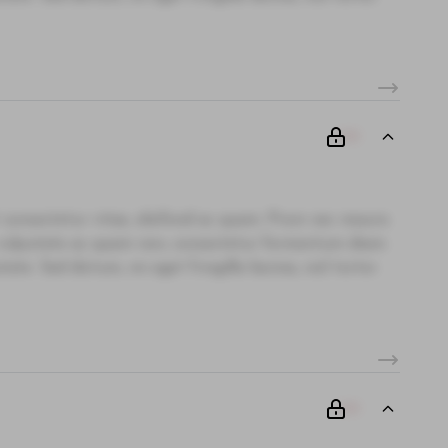
00
 consectetur vitae, eleifend ac quam. Proin nec mauris
i, vulputate ac quam non, consectetur fermentum diam.
te. Sed dictum, mi eget fringilla lacinia, nisl tortor
00