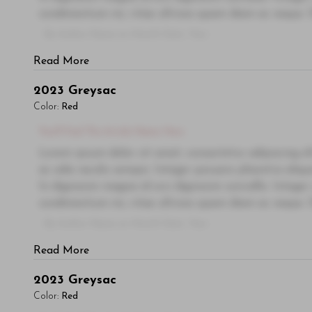
condimentum mi, vitae ultrices quam diam ac neque. Do
- By Author Name on Month Date, Year
Read More
2023
Greysac
Color:
Red
You'll Find The Article Name Here
Lorem ipsum dolor sit amet, consectetur adipiscing el
ac odio iaculis semper. Integer posuere pharetra ali
In dignissim magna id orci dignissim convallis. Integer
condimentum mi, vitae ultrices quam diam ac neque. Do
- By Author Name on Month Date, Year
Read More
2023
Greysac
Color:
Red