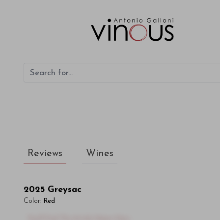
Greysac
Reviews
Wines
2025
Greysac
Color:
Red
You'll Find The Article Name Here