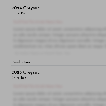
2024
Greysac
Color:
Red
You'll Find The Article Name Here
Lorem ipsum dolor sit amet, consectetur adipiscing el
ac odio iaculis semper. Integer posuere pharetra ali
In dignissim magna id orci dignissim convallis. Integer
condimentum mi, vitae ultrices quam diam ac neque. Do
- By Author Name on Month Date, Year
Read More
2023
Greysac
Color:
Red
You'll Find The Article Name Here
Lorem ipsum dolor sit amet, consectetur adipiscing el
ac odio iaculis semper. Integer posuere pharetra ali
In dignissim magna id orci dignissim convallis. Integer