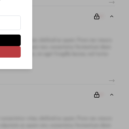
00
 consectetur vitae, eleifend ac quam. Proin nec mauris
i, vulputate ac quam non, consectetur fermentum diam.
te. Sed dictum, mi eget fringilla lacinia, nisl tortor
00
 consectetur vitae, eleifend ac quam. Proin nec mauris
i, vulputate ac quam non, consectetur fermentum diam.