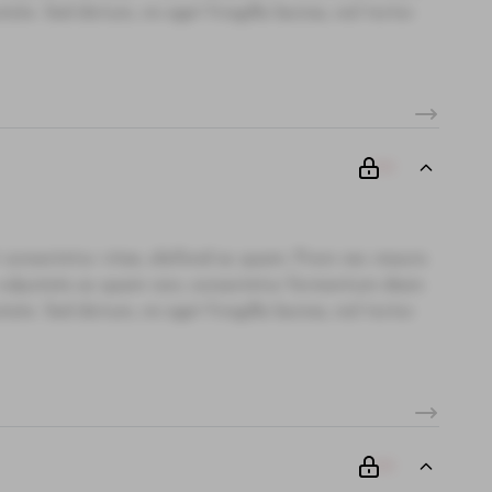
te. Sed dictum, mi eget fringilla lacinia, nisl tortor
00
 consectetur vitae, eleifend ac quam. Proin nec mauris
i, vulputate ac quam non, consectetur fermentum diam.
te. Sed dictum, mi eget fringilla lacinia, nisl tortor
00