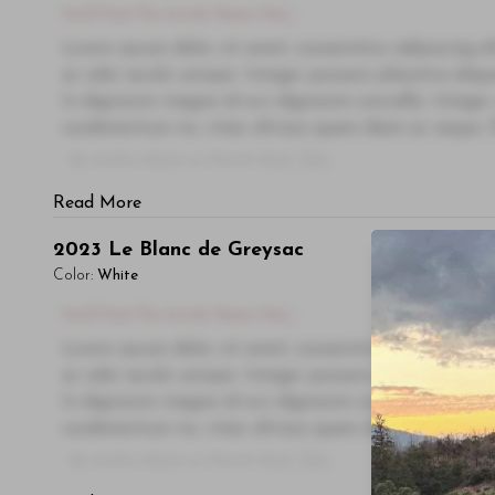
You'll Find The Article Name Here
Lorem ipsum dolor sit amet, consectetur adipiscing el
ac odio iaculis semper. Integer posuere pharetra ali
In dignissim magna id orci dignissim convallis. Integer
condimentum mi, vitae ultrices quam diam ac neque. Do
- By Author Name on Month Date, Year
Read More
2023
Le Blanc de Greysac
Color:
White
You'll Find The Article Name Here
Lorem ipsum dolor sit amet, consectetur adipiscing el
ac odio iaculis semper. Integer posuere pharetra ali
In dignissim magna id orci dignissim convallis. Integer
condimentum mi, vitae ultrices quam diam ac neque. Do
- By Author Name on Month Date, Year