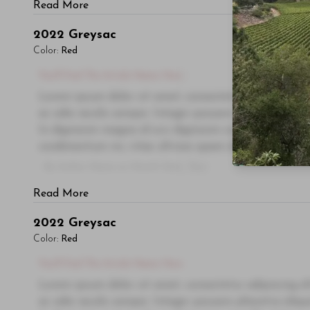
Read More
2022
Greysac
Color:
Red
You'll Find The Article Name Here
Lorem ipsum dolor sit amet, consectetur adipiscing el
ac odio iaculis semper. Integer posuere pharetra ali
In dignissim magna id orci dignissim convallis. Integer
condimentum mi, vitae ultrices quam diam ac neque. Do
- By Author Name on Month Date, Year
Read More
2022
Greysac
Color:
Red
You'll Find The Article Name Here
Lorem ipsum dolor sit amet, consectetur adipiscing el
ac odio iaculis semper. Integer posuere pharetra ali