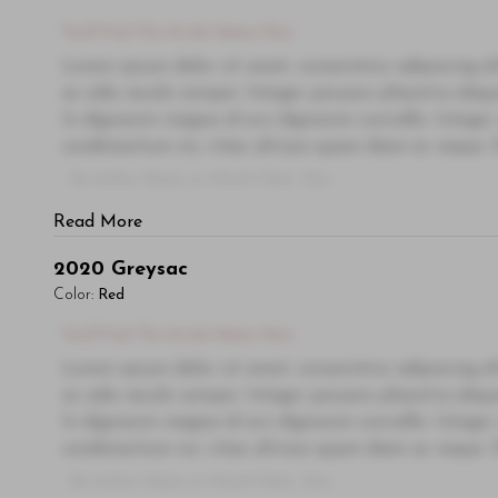
You'll Find The Article Name Here
Lorem ipsum dolor sit amet, consectetur adipiscing el
ac odio iaculis semper. Integer posuere pharetra ali
In dignissim magna id orci dignissim convallis. Integer
condimentum mi, vitae ultrices quam diam ac neque. Do
- By Author Name on Month Date, Year
Read More
2020
Greysac
Color:
Red
You'll Find The Article Name Here
Lorem ipsum dolor sit amet, consectetur adipiscing el
ac odio iaculis semper. Integer posuere pharetra ali
In dignissim magna id orci dignissim convallis. Integer
condimentum mi, vitae ultrices quam diam ac neque. Do
- By Author Name on Month Date, Year