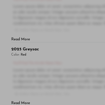
Lorem ipsum dolor sit amet, consectetur adipiscing el
ac odio iaculis semper. Integer posuere pharetra ali
In dignissim magna id orci dignissim convallis. Integer
condimentum mi, vitae ultrices quam diam ac neque. Do
- By Author Name on Month Date, Year
Read More
2025
Greysac
Color:
Red
You'll Find The Article Name Here
Lorem ipsum dolor sit amet, consectetur adipiscing el
ac odio iaculis semper. Integer posuere pharetra ali
In dignissim magna id orci dignissim convallis. Integer
condimentum mi, vitae ultrices quam diam ac neque. Do
- By Author Name on Month Date, Year
Read More