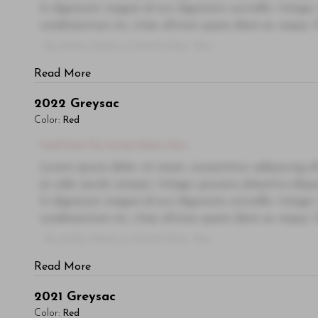
In dignissim magna id orci dignissim convallis. Integer
condimentum mi, vitae ultrices quam diam ac neque. Do
- By Author Name on Month Date, Year
Read More
2022
Greysac
Color:
Red
You'll Find The Article Name Here
Lorem ipsum dolor sit amet, consectetur adipiscing el
ac odio iaculis semper. Integer posuere pharetra ali
In dignissim magna id orci dignissim convallis. Integer
condimentum mi, vitae ultrices quam diam ac neque. Do
- By Author Name on Month Date, Year
Read More
2021
Greysac
Color:
Red