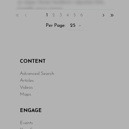
ac neque. Donec hendrerit vulputate felis,
fringilla varius massa.
1
2
3
4
5
6
- By Author Name on Month Date, Year
25
Per Page:
Read More
CONTENT
Advanced Search
Articles
Videos
Maps
ENGAGE
Events