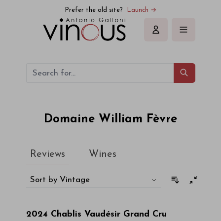
Domaine William Fèvre
Prefer the old site?
Launch →
Sign in
Domaine William Fèvre
Reviews
Wines
Sort by Vintage
2024
Chablis Vaudésir Grand Cru