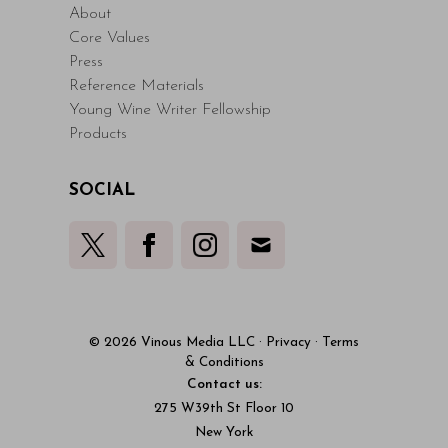
About
Core Values
Press
Reference Materials
Young Wine Writer Fellowship
Products
SOCIAL
© 2026 Vinous Media LLC
·
Privacy
·
Terms
& Conditions
Contact us:
275 W39th St Floor 10
New York