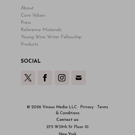
About
Core Values
Press
Reference Materials
Young Wine Writer Fellowship
Products
SOCIAL
© 2026 Vinous Media LLC
·
Privacy
·
Terms
& Conditions
Contact us:
275 W39th St Floor 10
New York