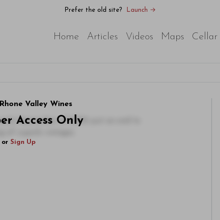
Prefer the old site?
Launch →
Home
Articles
Videos
Maps
Cellar
Rhone Valley Wines
ber Access Only
n early September of 2002 put an end to
g of superb vintages
or
Sign Up