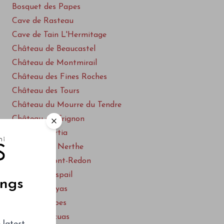
Bosquet des Papes
Cave de Rasteau
Cave de Tain L'Hermitage
Château de Beaucastel
Château de Montmirail
Château des Fines Roches
Château des Tours
Château du Mourre du Tendre
Château du Trignon
Château Fortia
Château La Nerthe
Château Mont-Redon
Château Raspail
ings
Château Rayas
Clos des Papes
Clos du Joncuas
 latest