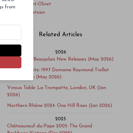
Clos du Mont-Olivet
ngs from
Cuvée du Vatican
Delas Frères
Domaine A. Clape
Related Articles
Domaine Alain Graillot
Domaine Alain Voge
2026
Domaine Albert Belle
Gamayzing: Beaujolais New Releases (May 2026)
Domaine Bernard Burgaud
Cellar Favorite: 1997 Domaine Raymond Trollat
Domaine Bernard Faurie
Saint-Joseph (May 2026)
Domaine Berthet-Rayne
Domaine Bois de Boursan
Vinous Table: La Trompette, London, UK (Jan
2026)
Domaine Bouletin et Fils
Domaine Brusset
Northern Rhône 2024: One Hill Rises (Jan 2026)
Domaine Catherine Le Goeuil
2025
Domaine Chante-Perdrix
Châteauneuf-du-Pape 2005: The Grand
Domaine Charvin