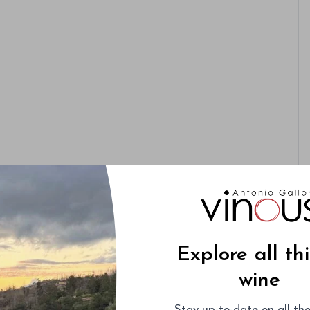
Explore all th
wine
Stay up-to-date on all the