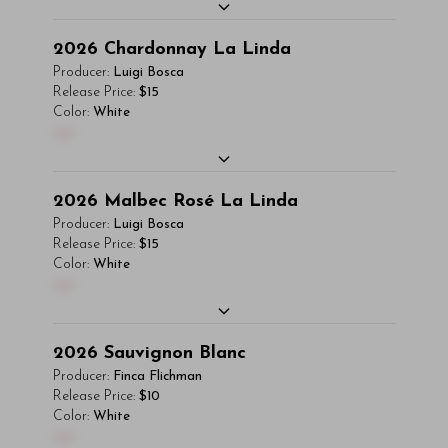
You'll Find The Article Name Here
2026
Chardonnay La Linda
Lorem ipsum dolor sit amet, consectetur
Producer:
Luigi Bosca
adipiscing elit. Integer vitae aliquam odio.
Release Price:
$15
Color:
White
Aliquam purus diam, tempor et consectetur
00
vitae, eleifend ac quam. Proin nec mauris ac
odio iaculis semper. Integer posuere
pharetra aliquet. Nullam tincidunt sagittis
You'll Find The Article Name Here
2026
Malbec Rosé La Linda
est in maximus. Donec sem orci, vulputate ac
Subscriber Access Only
Lorem ipsum dolor sit amet, consectetur
Producer:
Luigi Bosca
quam non, consectetur fermentum diam. In
adipiscing elit. Integer vitae aliquam odio.
Release Price:
$15
dignissim magna id orci dignissim convallis.
Log In
or
Sign Up
Color:
White
Aliquam purus diam, tempor et consectetur
Integer sit amet placerat dui. Aliquam
00
vitae, eleifend ac quam. Proin nec mauris ac
pharetra ornare nulla at vulputate. Sed
odio iaculis semper. Integer posuere
dictum, mi eget fringilla lacinia, nisl tortor
pharetra aliquet. Nullam tincidunt sagittis
You'll Find The Article Name Here
2026
Sauvignon Blanc
condimentum mi, vitae ultrices quam diam
est in maximus. Donec sem orci, vulputate ac
Subscriber Access Only
Lorem ipsum dolor sit amet, consectetur
Producer:
Finca Flichman
ac neque. Donec hendrerit vulputate felis,
quam non, consectetur fermentum diam. In
adipiscing elit. Integer vitae aliquam odio.
Release Price:
$10
fringilla varius massa.
dignissim magna id orci dignissim convallis.
Log In
or
Sign Up
Color:
White
Aliquam purus diam, tempor et consectetur
- By Author Name on Month Date, Year
Integer sit amet placerat dui. Aliquam
00
vitae, eleifend ac quam. Proin nec mauris ac