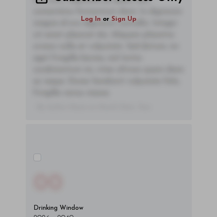
sem orci, vulputate ac quam non,
consectetur fermentum diam. In dignissim
Log In
or
Sign Up
magna id orci dignissim convallis. Integer
sit amet placerat dui. Aliquam pharetra
ornare nulla at vulputate. Sed dictum, mi
eget fringilla lacinia, nisl tortor
condimentum mi, vitae ultrices quam diam
ac neque. Donec hendrerit vulputate felis,
fringilla varius massa.
- By Author Name on Month Date, Year
00
Drinking Window