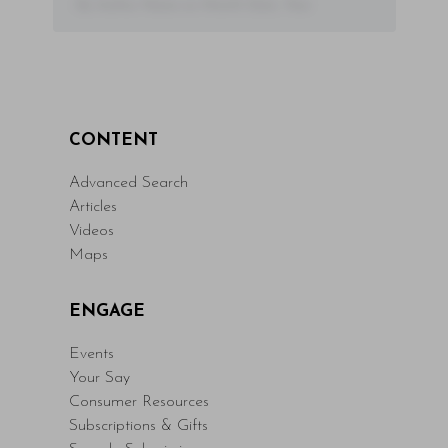
- By Author Name on Month Date, Year
CONTENT
Advanced Search
Articles
Videos
Maps
ENGAGE
Events
Your Say
Consumer Resources
Subscriptions & Gifts