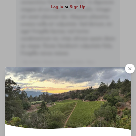
consectetur fermentum diam. In dignissim
Log In
or
Sign Up
magna id orci dignissim convallis. Integer
sit amet placerat dui. Aliquam pharetra
ornare nulla at vulputate. Sed dictum, mi
eget fringilla lacinia, nisl tortor
condimentum mi, vitae ultrices quam diam
ac neque. Donec hendrerit vulputate felis,
fringilla varius massa.
- By Author Name on Month Date, Year
00
Drinking Window
2023
-
2028